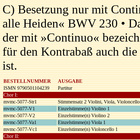
C) Besetzung nur mit Cont
alle Heiden« BWV 230 • Das
der mit »Continuo« bezeic
für den Kontrabaß auch di
ist.
BESTELLNUMMER
AUSGABE
ISMN 9790501104239
Partitur
Chor I:
mvmc-5077-Str1
Stimmensatz 2 Violini, Viola, Violoncello
mvmc-5077-V1
Einzelstimme(n) Violino 1
mvmc-5077-V2
Einzelstimme(n) Violino 2
mvmc-5077-Va1
Einzelstimme(n) Viola 1
mvmc-5077-Vc1
Einzelstimme(n) Violoncello 1
Chor II: