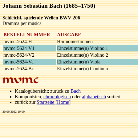
Johann Sebastian Bach (1685–1750)
Schleicht, spielende Wellen BWV 206
Dramma per musica
BESTELLNUMMER
AUSGABE
mvmc-5624-H
Harmoniestimmen
mvmc-5624-V1
Einzelstimme(n) Violino 1
mvmc-5624-V2
Einzelstimme(n) Violino 2
mvmc-5624-Va
Einzelstimme(n) Viola
mvmc-5624-Bc
Einzelstimme(n) Continuo
Katalogübersicht; zurück zu
Bach
Komponisten,
chronologisch
oder
alphabetisch
sortiert
zurück zur
Startseite [Home]
20.09.2022 19:09