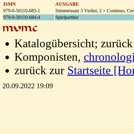
ISMN
AUSGABE
979-0-50110-685-1
Stimmensatz 3 Violini, 2 × Continuo, Cem
979-0-50110-684-4
Spielpartitur
Katalogübersicht; zurüc
Komponisten,
chronolog
zurück zur
Startseite [H
20.09.2022 19:09