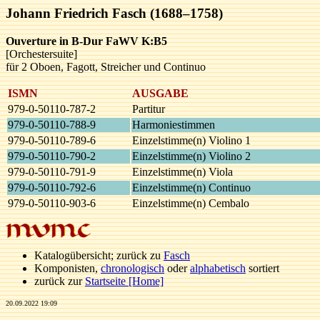
Johann Friedrich Fasch (1688–1758)
Ouverture in B-Dur FaWV K:B5
[Orchestersuite]
für 2 Oboen, Fagott, Streicher und Continuo
ISMN
AUSGABE
979-0-50110-787-2
Partitur
979-0-50110-788-9
Harmoniestimmen
979-0-50110-789-6
Einzelstimme(n) Violino 1
979-0-50110-790-2
Einzelstimme(n) Violino 2
979-0-50110-791-9
Einzelstimme(n) Viola
979-0-50110-792-6
Einzelstimme(n) Continuo
979-0-50110-903-6
Einzelstimme(n) Cembalo
Katalogübersicht; zurück zu
Fasch
Komponisten,
chronologisch
oder
alphabetisch
sortiert
zurück zur
Startseite [Home]
20.09.2022 19:09