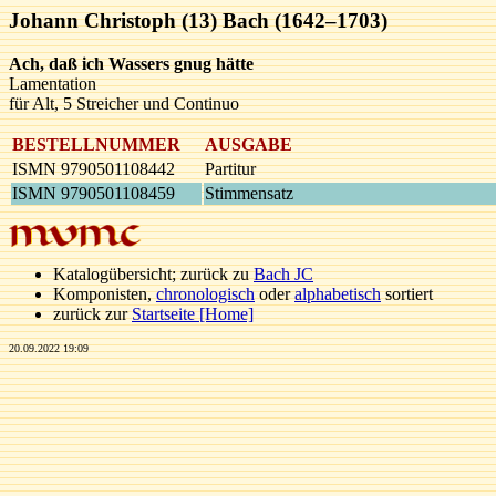
Johann Christoph (13) Bach (1642–1703)
Ach, daß ich Wassers gnug hätte
Lamentation
für Alt, 5 Streicher und Continuo
BESTELLNUMMER
AUSGABE
ISMN 9790501108442
Partitur
ISMN 9790501108459
Stimmensatz
Katalogübersicht; zurück zu
Bach JC
Komponisten,
chronologisch
oder
alphabetisch
sortiert
zurück zur
Startseite [Home]
20.09.2022 19:09