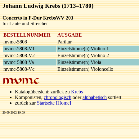
Johann Ludwig Krebs (1713–1780)
Concerto in F-Dur KrebsWV 203
für Laute und Streicher
BESTELLNUMMER
AUSGABE
mvmc-5808
Partitur
mvmc-5808-V1
Einzelstimme(n) Violino 1
mvmc-5808-V2
Einzelstimme(n) Violino 2
mvmc-5808-Va
Einzelstimme(n) Viola
mvmc-5808-Vc
Einzelstimme(n) Violoncello
Katalogübersicht; zurück zu
Krebs
Komponisten,
chronologisch
oder
alphabetisch
sortiert
zurück zur
Startseite [Home]
20.09.2022 19:09