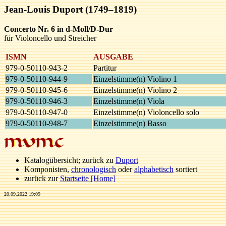
Jean-Louis Duport (1749–1819)
Concerto Nr. 6 in d-Moll/D-Dur
für Violoncello und Streicher
ISMN
AUSGABE
979-0-50110-943-2
Partitur
979-0-50110-944-9
Einzelstimme(n) Violino 1
979-0-50110-945-6
Einzelstimme(n) Violino 2
979-0-50110-946-3
Einzelstimme(n) Viola
979-0-50110-947-0
Einzelstimme(n) Violoncello solo
979-0-50110-948-7
Einzelstimme(n) Basso
Katalogübersicht; zurück zu
Duport
Komponisten,
chronologisch
oder
alphabetisch
sortiert
zurück zur
Startseite [Home]
20.09.2022 19:09