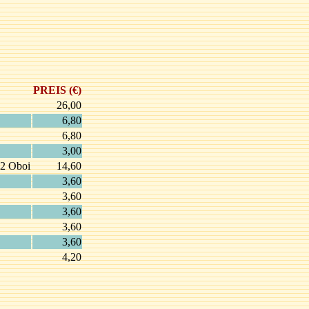
PREIS (€)
26,00
6,80
6,80
3,00
 2 Oboi
14,60
3,60
3,60
3,60
3,60
3,60
4,20