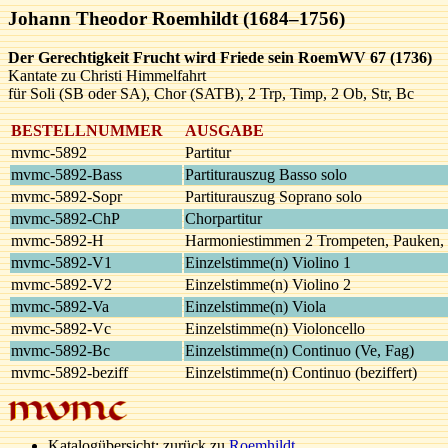
Johann Theodor Roemhildt (1684–1756)
Der Gerechtigkeit Frucht wird Friede sein RoemWV 67 (1736)
Kantate zu Christi Himmelfahrt
für Soli (SB oder SA), Chor (SATB), 2 Trp, Timp, 2 Ob, Str, Bc
BESTELLNUMMER
AUSGABE
mvmc-5892
Partitur
mvmc-5892-Bass
Partiturauszug Basso solo
mvmc-5892-Sopr
Partiturauszug Soprano solo
mvmc-5892-ChP
Chorpartitur
mvmc-5892-H
Harmoniestimmen 2 Trompeten, Pauken,
mvmc-5892-V1
Einzelstimme(n) Violino 1
mvmc-5892-V2
Einzelstimme(n) Violino 2
mvmc-5892-Va
Einzelstimme(n) Viola
mvmc-5892-Vc
Einzelstimme(n) Violoncello
mvmc-5892-Bc
Einzelstimme(n) Continuo (Ve, Fag)
mvmc-5892-beziff
Einzelstimme(n) Continuo (beziffert)
Katalogübersicht; zurück zu
Roemhildt