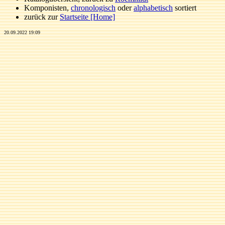
Komponisten,
chronologisch
oder
alphabetisch
sortiert
zurück zur
Startseite [Home]
20.09.2022 19:09