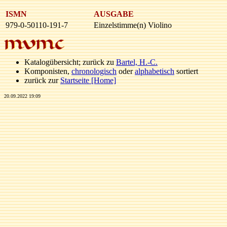
ISMN
AUSGABE
979-0-50110-191-7
Einzelstimme(n) Violino
Katalogübersicht; zurück zu
Bartel, H.-C.
Komponisten,
chronologisch
oder
alphabetisch
sortiert
zurück zur
Startseite [Home]
20.09.2022 19:09