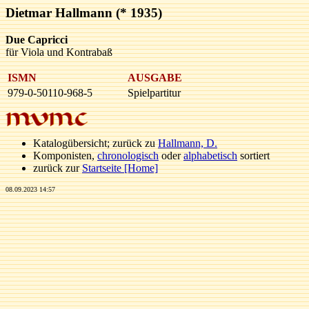
Dietmar Hallmann (* 1935)
Due Capricci
für Viola und Kontrabaß
ISMN
AUSGABE
979-0-50110-968-5
Spielpartitur
Katalogübersicht; zurück zu
Hallmann, D.
Komponisten,
chronologisch
oder
alphabetisch
sortiert
zurück zur
Startseite [Home]
08.09.2023 14:57