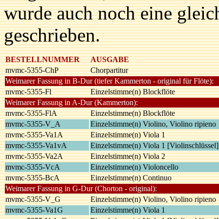
wurde auch noch eine glei
geschrieben.
BESTELLNUMMER
AUSGABE
mvmc-5355-ChP
Chorpartitur
Weimarer Fassung in B-Dur (tiefer Kammerton - original für Flöte):
mvmc-5355-Fl
Einzelstimme(n) Blockflöte
Weimarer Fassung in A-Dur (Kammerton):
mvmc-5355-FlA
Einzelstimme(n) Blockflöte
mvmc-5355-V_A
Einzelstimme(n) Violino, Violino ripieno
mvmc-5355-Va1A
Einzelstimme(n) Viola 1
mvmc-5355-Va1vA
Einzelstimme(n) Viola 1 [Violinschlüssel]
mvmc-5355-Va2A
Einzelstimme(n) Viola 2
mvmc-5355-VcA
Einzelstimme(n) Violoncello
mvmc-5355-BcA
Einzelstimme(n) Continuo
Weimarer Fassung in G-Dur (Chorton - original):
mvmc-5355-V_G
Einzelstimme(n) Violino, Violino ripieno
mvmc-5355-Va1G
Einzelstimme(n) Viola 1