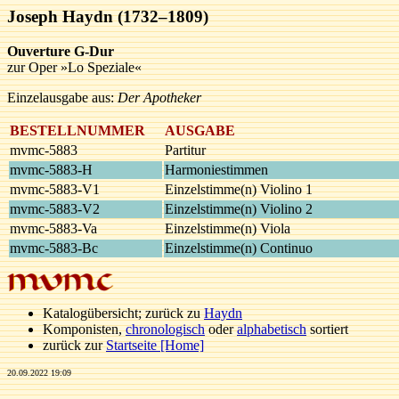
Joseph Haydn (1732–1809)
Ouverture G-Dur
zur Oper »Lo Speziale«
Einzelausgabe aus:
Der Apotheker
BESTELLNUMMER
AUSGABE
mvmc-5883
Partitur
mvmc-5883-H
Harmoniestimmen
mvmc-5883-V1
Einzelstimme(n) Violino 1
mvmc-5883-V2
Einzelstimme(n) Violino 2
mvmc-5883-Va
Einzelstimme(n) Viola
mvmc-5883-Bc
Einzelstimme(n) Continuo
Katalogübersicht; zurück zu
Haydn
Komponisten,
chronologisch
oder
alphabetisch
sortiert
zurück zur
Startseite [Home]
20.09.2022 19:09