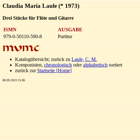
Claudia Maria Laule (* 1973)
Drei Stücke für Flöte und Gitarre
ISMN
AUSGABE
979-0-50110-590-8
Partitur
Katalogübersicht; zurück zu
Laule, C. M.
Komponisten,
chronologisch
oder
alphabetisch
sortiert
zurück zur
Startseite [Home]
08.09.2023 15:06